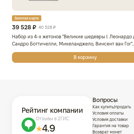
Золотая карта
39 528 ₽
40 528 ₽
Набор из 4-х жетонов "Великие шедевры I. Леонардо 
Сандро Боттичелли, Микеланджело, Винсент ван Гог", 
Серебро, 62,2 гр., проба 999, ГЕРМАНИЯ
В корзину
Вопросы
Как купить/продать
Рейтинг компании
Условия оплаты
Отзывы в 2ГИС
Условия доставки
4.9
Гарантия на товар
Возврат монет