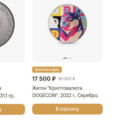
Золотая карта
17 500 ₽
18 000 ₽
Жетон "Криптовалюта
я
DOGECOIN", 2022 г., Серебро,
1,1 гр.,
31,1 гр., проба 999,
Я
В корзину
у