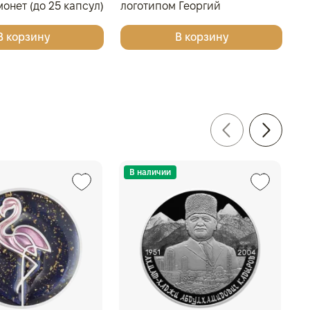
онет (до 25 капсул)
логотипом Георгий
Победоносец для 4 монет в
В корзину
В корзину
капсулах
В наличии