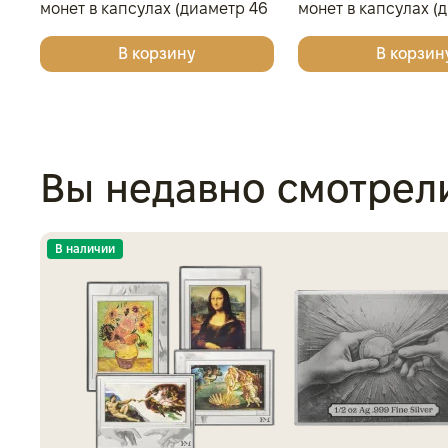
монет в капсулах (диаметр 46
монет в капсулах (
мм), тёмно-синий
мм), светло-бордо
В корзину
В корзин
Вы недавно смотрел
В наличии