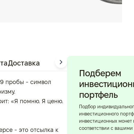
та
Доставка
Подберем
99 пробы - символ
инвестицио
оизму.
портфель
ит: «Я помню. Я ценю.
Подбор индивидуально
инвестиционного портф
инвестиционных монет 
соответствии с вашими
рсе - это отсылка к