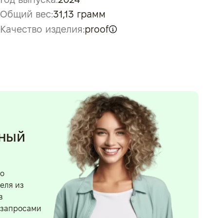
Общий вес:
31,13 грамм
Качество изделия:
proof
нный
го
еля из
в
 запросами