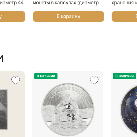
диаметр 44
монеты в капсулах (диаметр
хранения м
вый
46 мм), светло-бордовый
у
В корзину
и
В наличии
В наличии