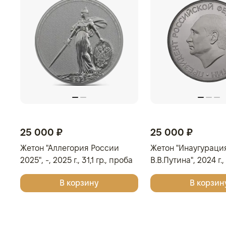
25 000 ₽
25 000 ₽
Жетон "Аллегория России
Жетон "Инаугураци
2025", -, 2025 г., 31,1 гр., проба
В.В.Путина", 2024 г., 3
999, РОССИЯ
проба 999, РОССИ
В корзину
В корзин