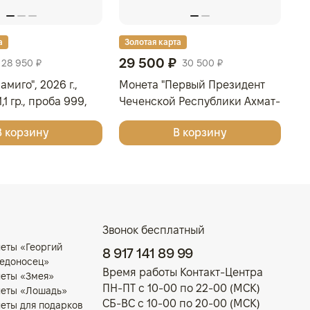
а
Золотая карта
З
29 500 ₽
4
28 950 ₽
30 500 ₽
миго", 2026 г.,
Монета "Первый Президент
Мо
,1 гр., проба 999,
Чеченской Республики Ахмат-
г.
УКА
Хаджи Абдулхамидович
С
В корзину
В корзину
Кадыров, к 75-летию со дня
рождения", СПМД, 2026 г.,
Серебро, 15,55 гр., РОССИЯ
Звонок бесплатный
еты «Георгий
8 917 141 89 99
едоносец»
Время работы Контакт-Центра
еты «Змея»
ПН-ПТ с 10-00 по 22-00 (МСК)
еты «Лошадь»
СБ-ВС с 10-00 по 20-00 (МСК)
еты для подарков