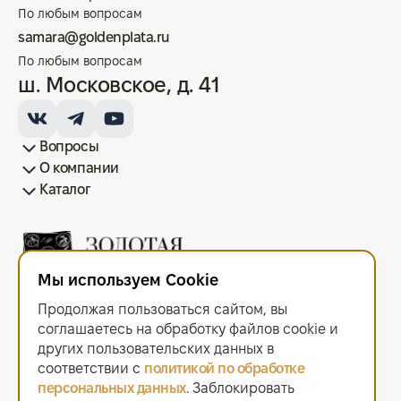
По любым вопросам
samara@goldenplata.ru
По любым вопросам
ш. Московское, д. 41
Вопросы
О компании
Как купить/продать
Условия оплаты
Условия доставки
Гарантия на товар
Возврат монет
Карта сайта
Каталог
Франшиза
История
Вопрос-ответ
Отзывы
Лицензии и документы
Контакты офисов
Новости
Блог
Аксессуары для монет
Золотые монеты
Инвестиционные монеты
Памятные монеты
Серебряные монеты
Жетоны
Мы используем Cookie
ООО "Золотая Плата"
ИНН 6679143916 ОГРН 1216600044297
Продолжая пользоваться сайтом, вы
Политика в отношении обработки персональных данных
.
Согласие на обработку персональных данных
.
соглашаетесь на обработку файлов сооkiе и
Договор оферты
.
других пользовательских данных в
Мы используем cookie. Это позволяет нам анализировать
соответствии с
политикой по обработке
взаимодействие посетителей с сайтом и делать его лучше.
персональных данных
. Заблокировать
Продолжая пользоваться сайтом, вы соглашаетесь с использованием