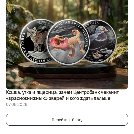
Кошка, утка и ящерица: зачем Центробанк чеканит
С 
«краснокнижных» зверей и кого ждать дальше
05
07.08.2026
Перейти к блогу