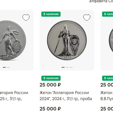
алфавита
С
В наличии
В нал
В наличии
В нал
25 000 ₽
25 0
легория России
Жетон "Аллегория России
Жетон
5 г., 31,1 гр.,
2024", 2024 г., 31,1 гр., проба
В.В.Пут
, РОССИЯ
999, РОССИЯ
проба
25 000 ₽
25 0