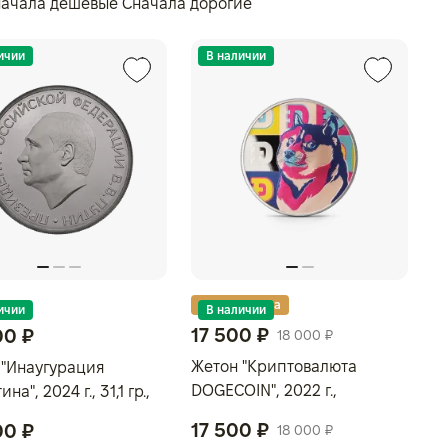
начала дешевые
Сначала дорогие
ичии
В наличии
Золотая карта
ичии
В наличии
17 500 ₽
00 ₽
18 000 ₽
Жетон "Криптовалюта
 "Инаугурация
DOGECOIN", 2022 г.,
ина", 2024 г., 31,1 гр.,
Серебро, 31,1 гр., проба 999,
 999, РОССИЯ
17 500 ₽
00 ₽
18 000 ₽