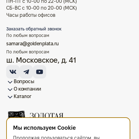
ПН-ПТ с 10-00 по 22-00 (МСК)
СБ-ВС с 10-00 по 20-00 (МСК)
Часы работы офисов
Заказать обратный звонок
По любым вопросам
samara@goldenplata.ru
По любым вопросам
ш. Московское, д. 41
Вопросы
О компании
Как купить/продать
Условия оплаты
Условия доставки
Гарантия на товар
Возврат монет
Карта сайта
Каталог
Франшиза
История
Вопрос-ответ
Отзывы
Лицензии и документы
Контакты офисов
Новости
Блог
Аксессуары для монет
Золотые монеты
Инвестиционные монеты
Памятные монеты
Серебряные монеты
Жетоны
Мы используем Cookie
ООО "Золотая Плата"
ИНН 6679143916 ОГРН 1216600044297
Продолжая пользоваться сайтом, вы
Политика в отношении обработки персональных данных
.