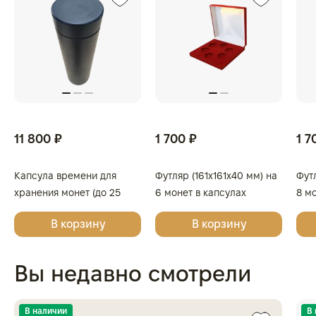
11 800 ₽
1 700 ₽
1 7
Капсула времени для
Футляр (161x161x40 мм) на
Фут
хранения монет (до 25
6 монет в капсулах
8 м
капсул)
(диаметр 46 мм), тёмно-
(диа
В корзину
В корзину
синий
бор
Вы недавно смотрели
В наличии
В