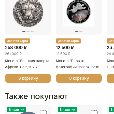
Золотая карта
Золотая карта
Зол
258 000 ₽
12 500 ₽
23 
261 000 ₽
12 600 ₽
24 
Монета "Большая пятерка
Монета "Первые
Мон
Африки. Лев",2026
фотографии поверхности
г., 
г.,Серебро, 311 гр.,проба
Венеры", СПМД, 2025 г.,
999
В корзину
В корзину
999, КОТ Д'ИВУАР
Серебро, 31,1 гр., проба
925, РОССИЯ
Также покупают
В наличии
В наличии
В