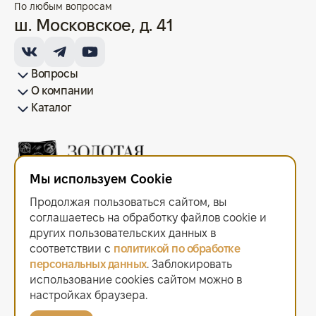
По любым вопросам
ш. Московское, д. 41
Вопросы
О компании
Как купить/продать
Условия оплаты
Условия доставки
Гарантия на товар
Возврат монет
Карта сайта
Каталог
Франшиза
История
Вопрос-ответ
Отзывы
Лицензии и документы
Контакты офисов
Новости
Блог
Аксессуары для монет
Золотые монеты
Инвестиционные монеты
Памятные монеты
Серебряные монеты
Жетоны
Мы используем Cookie
ООО "Золотая Плата"
ИНН 6679143916 ОГРН 1216600044297
Продолжая пользоваться сайтом, вы
Политика в отношении обработки персональных данных
.
Согласие на обработку персональных данных
.
соглашаетесь на обработку файлов сооkiе и
Договор оферты
.
других пользовательских данных в
Мы используем cookie. Это позволяет нам анализировать
соответствии с
политикой по обработке
взаимодействие посетителей с сайтом и делать его лучше.
персональных данных
. Заблокировать
Продолжая пользоваться сайтом, вы соглашаетесь с использованием
использование cookies сайтом можно в
файлов cookie.
2021–2026 © «Золотая Плата»
настройках браузера.