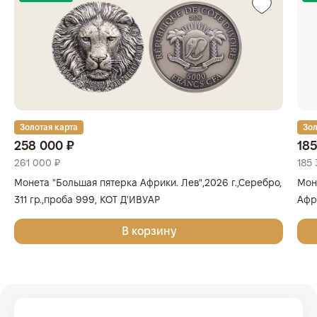
Золотая карта
Зол
258 000 ₽
185
261 000 ₽
185 
Монета "Большая пятерка Африки. Лев",2026 г.,Серебро,
Мон
311 гр.,проба 999, КОТ Д'ИВУАР
Афри
Золо
В корзину
КОТ