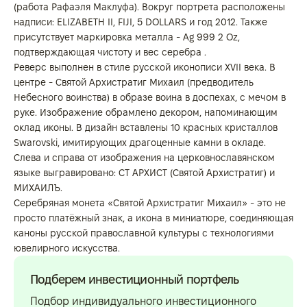
(работа Рафаэля Маклуфа). Вокруг портрета расположены
надписи: ELIZABETH II, FIJI, 5 DOLLARS и год 2012. Также
присутствует маркировка металла - Ag 999 2 Oz,
подтверждающая чистоту и вес серебра .
Реверс выполнен в стиле русской иконописи XVII века. В
центре - Святой Архистратиг Михаил (предводитель
Небесного воинства) в образе воина в доспехах, с мечом в
руке. Изображение обрамлено декором, напоминающим
оклад иконы. В дизайн вставлены 10 красных кристаллов
Swarovski, имитирующих драгоценные камни в окладе.
Слева и справа от изображения на церковнославянском
языке выгравировано: СТ АРХИСТ (Святой Архистратиг) и
МИХАИЛЪ.
Серебряная монета «Святой Архистратиг Михаил» - это не
просто платёжный знак, а икона в миниатюре, соединяющая
каноны русской православной культуры с технологиями
ювелирного искусства.
Подберем инвестиционный портфель
Подбор индивидуального инвестиционного