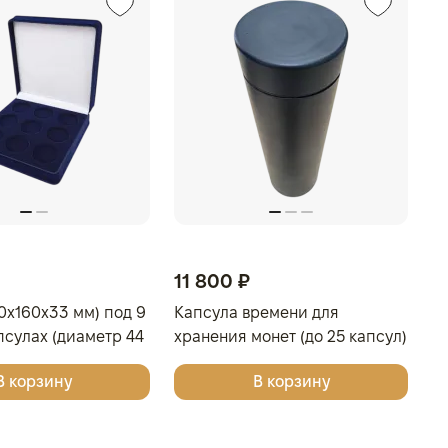
11 800 ₽
0x160x33 мм) под 9
Капсула времени для
псулах (диаметр 44
хранения монет (до 25 капсул)
ло-бордовый
В корзину
В корзину