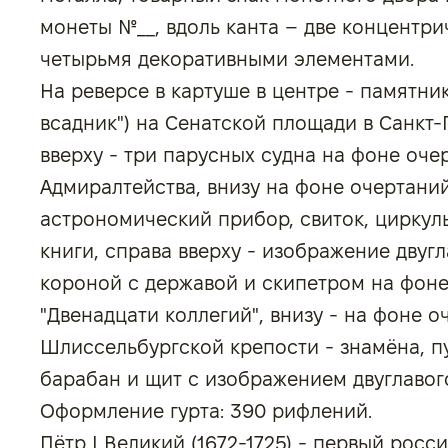
монеты №__, вдоль канта – две концентри
четырьмя декоративными элементами.
На реверсе в картуше в центре - памятник
всадник") на Сенатской площади в Санкт-
вверху - три парусных судна на фоне оче
Адмиралтейства, внизу на фоне очертани
астрономический прибор, свиток, циркуль,
книги, справа вверху - изображение двуг
короной с державой и скипетром на фоне
"Двенадцати коллегий", внизу - на фоне 
Шлиссельбургской крепости - знамёна, пу
барабан и щит с изображением двуглавог
Оформление гурта: 390 рифлений.
Пётр I Великий (1672-1725) - первый росс