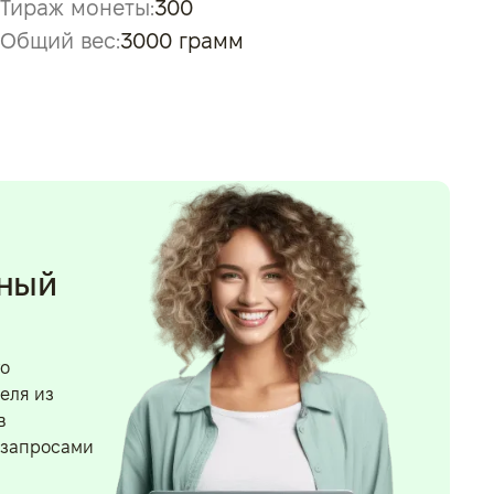
Тираж монеты:
300
Общий вес:
3000 грамм
нный
го
еля из
в
 запросами