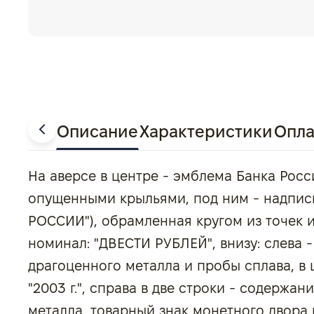
Описание
Характеристики
Опла
На аверсе в центре - эмблема Банка Росс
опущенными крыльями, под ним - надпис
РОССИИ"), обрамленная кругом из точек и
номинал: "ДВЕСТИ РУБЛЕЙ", внизу: слева 
драгоценного металла и пробы сплава, в 
"2003 г.", справа в две строки - содержа
металла, товарный знак монетного двора