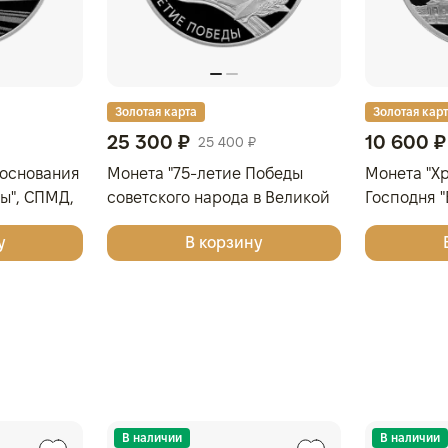
Золотая карта
Золотая кар
25 300 ₽
10 600 ₽
25 400 ₽
 основания
Монета "75-летие Победы
Монета "Х
ы", СПМД,
советского народа в Великой
Господня 
1 гр., проба
Отечественной войне 1941–
Вознесени
у
В корзину
1945 гг.", СПМД, 2020
ворот", г.
г.,Серебро, 31,1 гр., проба 925,
г., Серебро
РОССИЯ
Россия
В наличии
В наличии