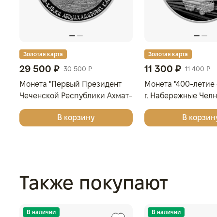
Золотая карта
Золотая карта
29 500 ₽
11 300 ₽
30 500 ₽
11 400 ₽
Монета "Первый Президент
Монета "400-летие
Чеченской Республики Ахмат-
г. Набережные Челн
Хаджи Абдулхамидович
2026 г., Серебро, 31,
В корзину
В корзин
Кадыров, к 75-летию со дня
925, РОССИЯ
рождения", СПМД, 2026 г.,
Серебро, 15,55 гр., РОССИЯ
Также покупают
В наличии
В наличии