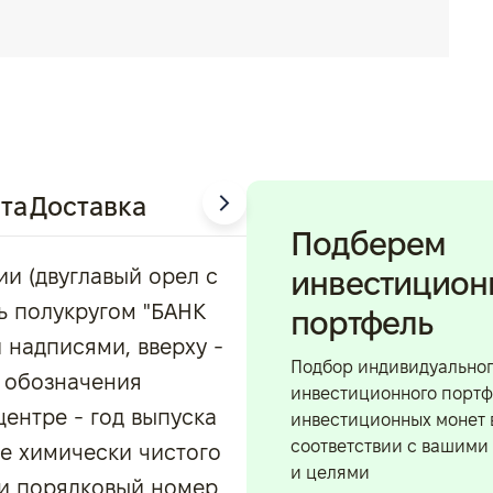
та
Доставка
Подберем
ии (двуглавый орел с
инвестицио
ь полукругом "БАНК
портфель
 надписями, вверху -
Подбор индивидуально
- обозначения
инвестиционного портф
центре - год выпуска
инвестиционных монет 
соответствии с вашими
ние химически чистого
и целями
 и порядковый номер