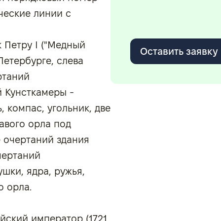
ческие линии с
 Петру I ("Медный
Оставить заявку
Петербурге, слева
ртаний
й Кунсткамеры -
 компас, угольник, две
лавого орла под
 очертаний здания
очертаний
шки, ядра, ружья,
о орла.
ийский император (1721