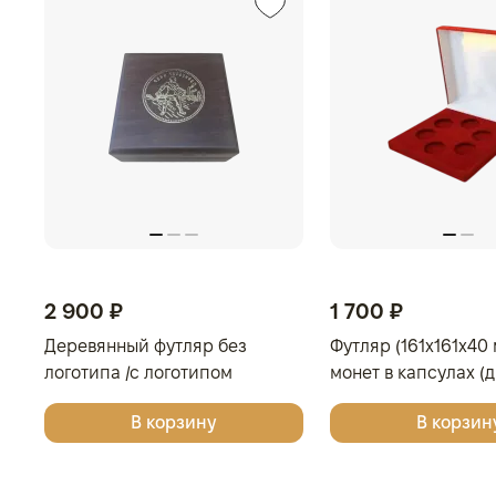
2 900 ₽
1 700 ₽
Деревянный футляр без
Футляр (161x161x40 
логотипа /с логотипом
монет в капсулах (
Золотая Плата/Сеятель/
мм), тёмно-синий
В корзину
В корзин
Георгий Победоносец для
одной монеты