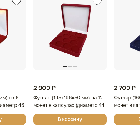
2 900 ₽
2 700 ₽
мм) на 6
Футляр (195x196x50 мм) на 12
Футляр (16
диаметр 46
монет в капсулах (диаметр 44
монет в ка
мм), светло-бордовый
мм), свет
у
В корзину