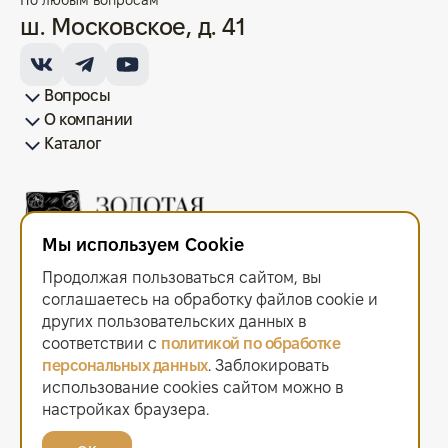
ш. Московское, д. 41
Вопросы
О компании
Как купить/продать
Условия оплаты
Условия доставки
Гарантия на товар
Возврат монет
Карта сайта
Каталог
Франшиза
История
Вопрос-ответ
Отзывы
Лицензии и документы
Контакты офисов
Новости
Блог
Аксессуары для монет
Золотые монеты
Инвестиционные монеты
Памятные монеты
Серебряные монеты
Жетоны
Мы используем Cookie
ООО "Золотая Плата"
ИНН 6679143916 ОГРН 1216600044297
Продолжая пользоваться сайтом, вы
Политика в отношении обработки персональных данных
.
Согласие на обработку персональных данных
.
соглашаетесь на обработку файлов сооkiе и
Договор оферты
.
других пользовательских данных в
Мы используем cookie. Это позволяет нам анализировать
соответствии с
политикой по обработке
взаимодействие посетителей с сайтом и делать его лучше.
персональных данных
. Заблокировать
Продолжая пользоваться сайтом, вы соглашаетесь с использованием
файлов cookie.
использование cookies сайтом можно в
2021–2026 © «Золотая Плата»
настройках браузера.