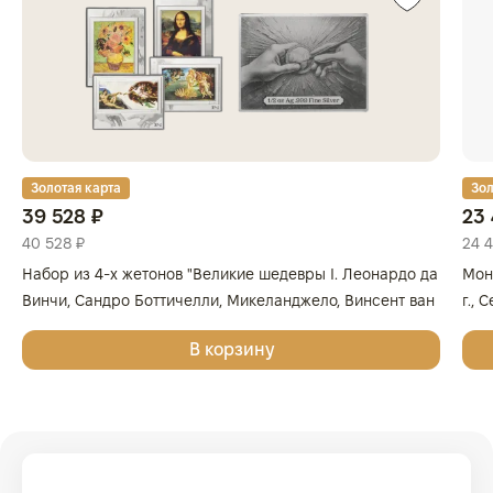
Золотая карта
Зол
39 528 ₽
23 
40 528 ₽
24 
Набор из 4-х жетонов "Великие шедевры I. Леонардо да
Мон
Винчи, Сандро Боттичелли, Микеланджело, Винсент ван
г., 
Гог", 2025г., Серебро, 62,2 гр., проба 999, ГЕРМАНИЯ
999
В корзину