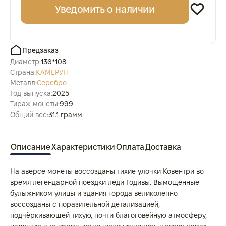
Уведомить о наличии
Предзаказ
Диаметр:
136*108
Страна:
КАМЕРУН
Металл:
Серебро
Год выпуска:
2025
Тираж монеты:
999
Общий вес:
31.1 грамм
Описание
Характеристики
Оплата
Доставка
На аверсе монеты воссозданы тихие улочки Ковентри во
время легендарной поездки леди Годивы. Вымощенные
булыжником улицы и здания города великолепно
воссозданы с поразительной детализацией,
подчёркивающей тихую, почти благоговейную атмосферу,