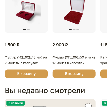
1 300 ₽
2 900 ₽
11 
Футляр (142x102x42 мм) на
Футляр (195x196x50 мм) на
Кап
2 монеты в капсулах
12 монет в капсулах
хра
(диаметр 46 мм), светло-
(диаметр 44 мм), светло-
кап
В корзину
В корзину
бордовый
бордовый
Вы недавно смотрели
В наличии
В