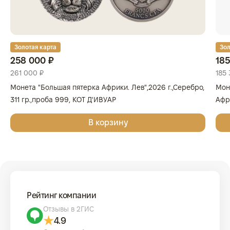
Золотая карта
Зол
258 000 ₽
185
261 000 ₽
185 
Монета "Большая пятерка Африки. Лев",2026 г.,Серебро,
Мон
311 гр.,проба 999, КОТ Д'ИВУАР
Афри
Золо
В корзину
КОТ
Рейтинг компании
Отзывы в 2ГИС
4.9