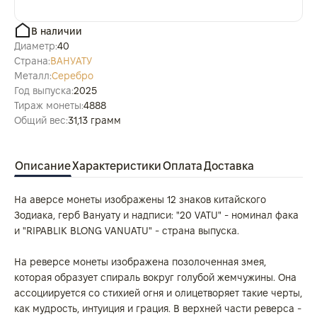
В наличии
Диаметр:
40
Страна:
ВАНУАТУ
Металл:
Серебро
Год выпуска:
2025
Тираж монеты:
4888
Общий вес:
31,13 грамм
Описание
Характеристики
Оплата
Доставка
На аверсе монеты изображены 12 знаков китайского
Зодиака, герб Вануату и надписи: "20 VATU" - номинал фака
и "RIPABLIK BLONG VANUATU" - страна выпуска.
На реверсе монеты изображена позолоченная змея,
которая образует спираль вокруг голубой жемчужины. Она
ассоциируется со стихией огня и олицетворяет такие черты,
как мудрость, интуиция и грация. В верхней части реверса -