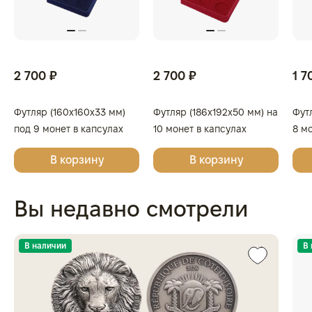
2 700 ₽
2 700 ₽
1 7
Футляр (160x160x33 мм)
Футляр (186x192x50 мм) на
Фут
под 9 монет в капсулах
10 монет в капсулах
8 м
(диаметр 44 мм), светло-
(диаметр 46 мм), светло-
(диа
В корзину
В корзину
бордовый
бордовый
бор
Вы недавно смотрели
В наличии
В