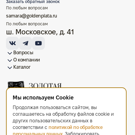
Заказать обратный звонок
По любым вопросам
samara@goldenplata.ru
По любым вопросам
ш. Московское, д. 41
Вопросы
О компании
Как купить/продать
Условия оплаты
Условия доставки
Гарантия на товар
Возврат монет
Карта сайта
Каталог
Франшиза
История
Вопрос-ответ
Отзывы
Лицензии и документы
Контакты офисов
Новости
Блог
Аксессуары для монет
Золотые монеты
Инвестиционные монеты
Памятные монеты
Серебряные монеты
Жетоны
Мы используем Cookie
ООО "Золотая Плата"
ИНН 6679143916 ОГРН 1216600044297
Продолжая пользоваться сайтом, вы
Политика в отношении обработки персональных данных
.
Согласие на обработку персональных данных
.
соглашаетесь на обработку файлов сооkiе и
Договор оферты
.
других пользовательских данных в
Мы используем cookie. Это позволяет нам анализировать
соответствии с
политикой по обработке
взаимодействие посетителей с сайтом и делать его лучше.
персональных данных
. Заблокировать
Продолжая пользоваться сайтом, вы соглашаетесь с использованием