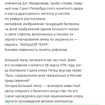
элементов Д.И. Менделеева, проба сплава, товар‑
ный знак Санкт-Петербургского монетного двора
и масса драгоценного металла в чистоте.
На реверсе расположено
рельефное изображение танцующей балерины
на фоне изображений здания Большого театра
и света софитов, выполненных в технике ла‑
зерного матирования; внизу по окружности —
надпись: “БОЛЬШОЙ ТЕАТР”.
Боковая поверхность монеты рифленая.
Большой театр начинался как частный. Днем
его основания считается 28 марта 1776 года, ког‑
да Екатерина II дала князю Петру Урусову право
“быть содержателем всех театральных в Москве
представлений”.
Сегодня Большой театр — всемирно известный
центр оперного и балетного искусства. На его
сцене зарождалась русская национальная опера,
звучали произведения великих композитор