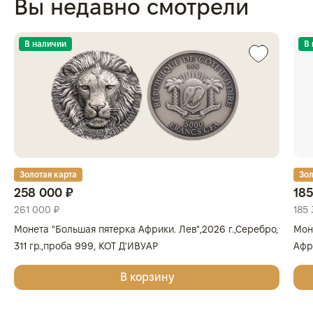
Вы недавно смотрели
В наличии
В
Золотая карта
Зол
258 000 ₽
185
261 000 ₽
185 
Монета "Большая пятерка Африки. Лев",2026 г.,Серебро,
Мон
311 гр.,проба 999, КОТ Д'ИВУАР
Афри
Золо
В корзину
КОТ