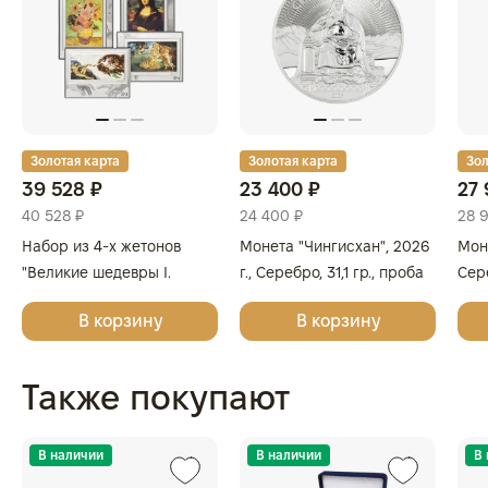
Золотая карта
Золотая карта
Зол
39 528 ₽
23 400 ₽
27 
40 528 ₽
24 400 ₽
28 
Набор из 4-х жетонов
Монета "Чингисхан", 2026
Моне
"Великие шедевры I.
г., Серебро, 31,1 гр., проба
Сере
Леонардо да Винчи,
999.9, МОНГОЛИЯ
999
В корзину
В корзину
Сандро Боттичелли,
Микеланджело, Винсент
ван Гог", 2025г., Серебро,
Также покупают
62,2 гр., проба 999,
ГЕРМАНИЯ
В наличии
В наличии
В