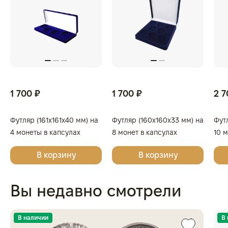
1 700 ₽
1 700 ₽
2 7
Футляр (161x161x40 мм) на
Футляр (160x160x33 мм) на
Фут
4 монеты в капсулах
8 монет в капсулах
10 
(диаметр 46 мм), светло-
(диаметр 46 мм), светло-
(диа
В корзину
В корзину
бордовый
бордовый
бор
Вы недавно смотрели
В наличии
В