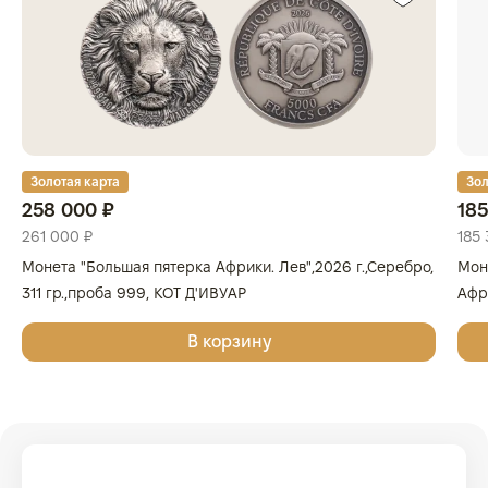
Золотая карта
Зол
258 000 ₽
185
261 000 ₽
185 
Монета "Большая пятерка Африки. Лев",2026 г.,Серебро,
Мон
311 гр.,проба 999, КОТ Д'ИВУАР
Афри
Золо
В корзину
КОТ