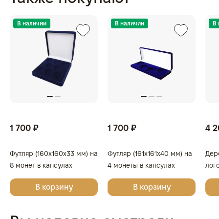
62,2 гр., проба 999,
ГЕРМАНИЯ
В наличии
В наличии
В
1 700 ₽
1 700 ₽
4 2
Футляр (160x160x33 мм) на
Футляр (161x161x40 мм) на
Дер
8 монет в капсулах
4 монеты в капсулах
лог
(диаметр 46 мм), светло-
(диаметр 46 мм), светло-
Поб
В корзину
В корзину
бордовый
бордовый
в к