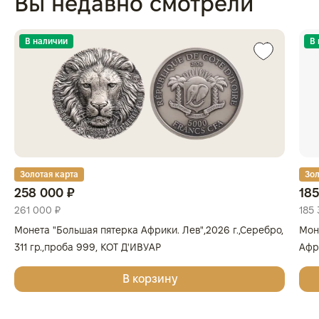
Вы недавно смотрели
В наличии
В
Золотая карта
Зол
258 000 ₽
185
261 000 ₽
185 
Монета "Большая пятерка Африки. Лев",2026 г.,Серебро,
Мон
311 гр.,проба 999, КОТ Д'ИВУАР
Афри
Золо
В корзину
КОТ