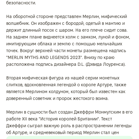
безопасности.
На оборотной стороне представлен Мерлин, мифический
волшебник. Он изображен с бородой, одетый в мантию и
держит длинный посох с шаром. На его плече сидит сова.
На заднем плане виднеется холм с замком, луной и фоном,
имитирующим облака и землю с помощью мельчайших
точек. Вокруг верхней части монеты размещена надпись
"MERLIN MYTHS AND LEGENDS 2023". Внизу по краю
расположена подпись дизайнера D.L. (Дэвида Лоуренса).
Вторая мифическая фигура из нашей серии монетных
слитков, вдохновленная легендой о короле Артуре, также
является Мерлином колдуном, который был известен как
доверенный советник и пророк жестокого воина.
Мерлин в сущности был создан Джеффри Монмутским в его
работе XII века "История королей Британии". Текст
Джеффри сыграл важную роль в распространении легенды
об Артуре, и средневековый период Мерлин стал цен