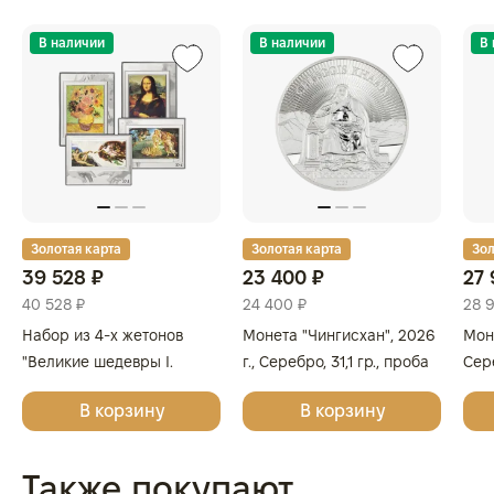
В наличии
В наличии
В
Золотая карта
Золотая карта
Зол
39 528 ₽
23 400 ₽
27 
40 528 ₽
24 400 ₽
28 
Набор из 4-х жетонов
Монета "Чингисхан", 2026
Моне
"Великие шедевры I.
г., Серебро, 31,1 гр., проба
Сере
Леонардо да Винчи,
999.9, МОНГОЛИЯ
999
В корзину
В корзину
Сандро Боттичелли,
Микеланджело, Винсент
ван Гог", 2025г., Серебро,
Также покупают