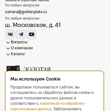
Заказать обратный звонок
По любым вопросам
samara@goldenplata.ru
По любым вопросам
ш. Московское, д. 41
Вопросы
О компании
Как купить/продать
Условия оплаты
Условия доставки
Гарантия на товар
Возврат монет
Карта сайта
Каталог
Франшиза
История
Вопрос-ответ
Отзывы
Лицензии и документы
Контакты офисов
Новости
Блог
Аксессуары для монет
Золотые монеты
Инвестиционные монеты
Памятные монеты
Серебряные монеты
Жетоны
Мы используем Cookie
ООО "Золотая Плата"
ИНН 6679143916 ОГРН 1216600044297
Продолжая пользоваться сайтом, вы
Политика в отношении обработки персональных данных
.
Согласие на обработку персональных данных
.
соглашаетесь на обработку файлов сооkiе и
Договор оферты
.
других пользовательских данных в
Мы используем cookie. Это позволяет нам анализировать
соответствии с
политикой по обработке
взаимодействие посетителей с сайтом и делать его лучше.
персональных данных
. Заблокировать
Продолжая пользоваться сайтом, вы соглашаетесь с использованием