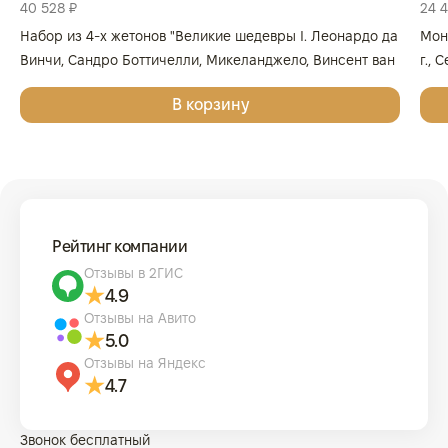
40 528 ₽
24 
Набор из 4-х жетонов "Великие шедевры I. Леонардо да
Мон
Винчи, Сандро Боттичелли, Микеланджело, Винсент ван
г., 
Гог", 2025г., Серебро, 62,2 гр., проба 999, ГЕРМАНИЯ
999
В корзину
Рейтинг компании
Отзывы в 2ГИС
4.9
Отзывы на Авито
5.0
Отзывы на Яндекс
4.7
Звонок бесплатный