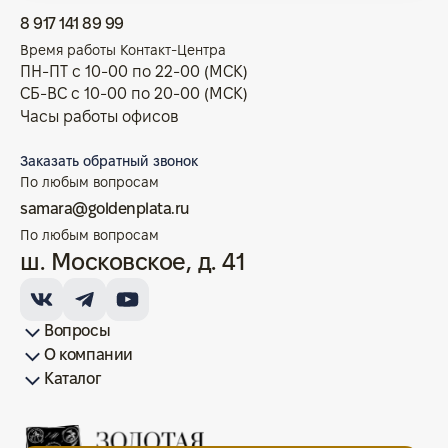
8 917 141 89 99
Время работы Контакт-Центра
ПН-ПТ с 10-00 по 22-00 (МСК)
СБ-ВС с 10-00 по 20-00 (МСК)
Часы работы офисов
Заказать обратный звонок
По любым вопросам
samara@goldenplata.ru
По любым вопросам
ш. Московское, д. 41
Вопросы
О компании
Как купить/продать
Условия оплаты
Условия доставки
Гарантия на товар
Возврат монет
Карта сайта
Каталог
Франшиза
История
Вопрос-ответ
Отзывы
Лицензии и документы
Контакты офисов
Новости
Блог
Аксессуары для монет
Золотые монеты
Инвестиционные монеты
Памятные монеты
Серебряные монеты
Жетоны