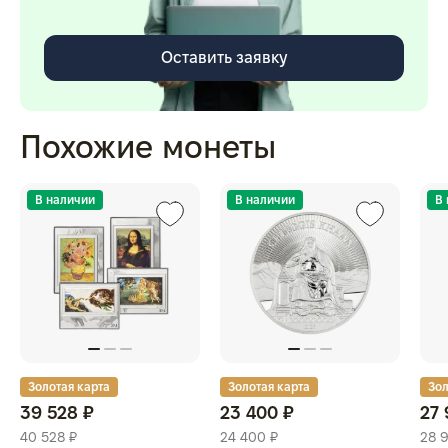
Оставить заявку
Похожие монеты
В наличии
В наличии
В
Золотая карта
Золотая карта
Зол
39 528 ₽
23 400 ₽
27 
40 528 ₽
24 400 ₽
28 