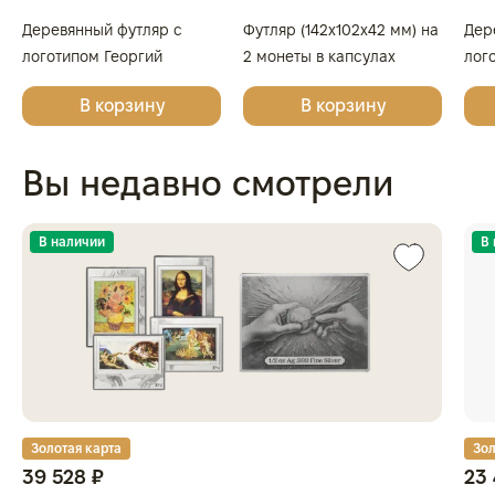
Деревянный футляр с
Футляр (142x102x42 мм) на
Дер
логотипом Георгий
2 монеты в капсулах
лог
Победоносец для 4 монет
(диаметр 46 мм), светло-
Зол
В корзину
В корзину
в капсулах
бордовый
Гео
одн
Вы недавно смотрели
В наличии
В
Золотая карта
Зол
39 528 ₽
23 