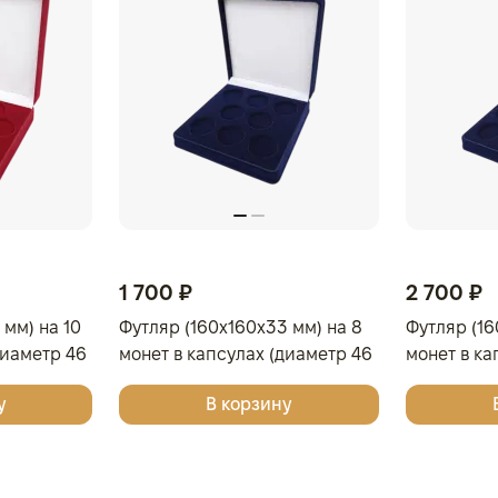
1 700 ₽
2 700 ₽
 мм) на 10
Футляр (160x160x33 мм) на 8
Футляр (16
диаметр 46
монет в капсулах (диаметр 46
монет в ка
вый
мм), светло-бордовый
мм), свет
у
В корзину