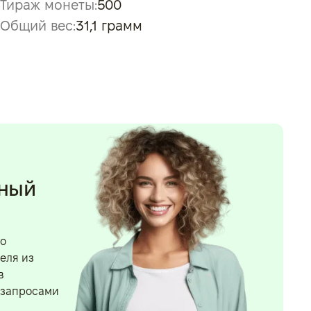
Тираж монеты:
500
Общий вес:
31,1 грамм
нный
го
еля из
в
 запросами