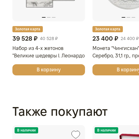
Золотая карта
Золотая карта
39 528 ₽
23 400 ₽
40 528 ₽
24 400 ₽
Набор из 4-х жетонов
Монета "Чингисхан",
"Великие шедевры I. Леонардо
Серебро, 31,1 гр., п
да Винчи, Сандро Боттичелли,
МОНГОЛИЯ
В корзину
В корзин
Микеланджело, Винсент ван
Гог", 2025г., Серебро, 62,2 гр.,
проба 999, ГЕРМАНИЯ
Также покупают
В наличии
В наличии