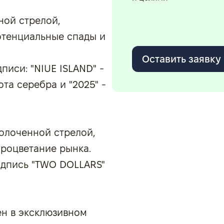
ной стрелой,
отенциальные спады и
Оставить заявку
писи: "NIUE ISLAND" -
ота серебра и "2025" -
олоченной стрелой,
процветание рынка.
адпись "TWO DOLLARS"
ен в эксклюзивном