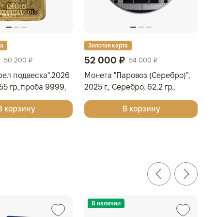
та
Золотая карта
З
52 000 ₽
1
50 200 ₽
54 000 ₽
рел подвеска".2026
Монета "Паровоз (Серебро)",
Н
1,55 гр.,проба 9999,
2025 г., Серебро, 62,2 гр.,
жи
ОВЫ ОСТРОВА
проба 999, КАМЕРУН
Се
В корзину
В корзину
О
В наличии