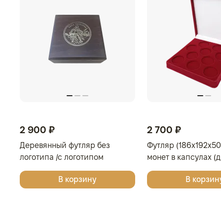
2 900 ₽
2 700 ₽
Деревянный футляр без
Футляр (186x192x50
логотипа /с логотипом
монет в капсулах (
Золотая Плата/Сеятель/
мм), светло-бордо
В корзину
В корзин
Георгий Победоносец для
одной монеты