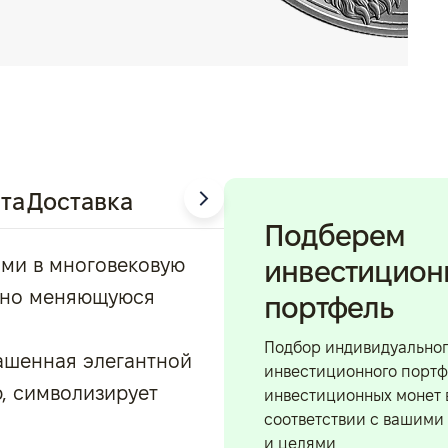
та
Доставка
Подберем
ями в многовековую
инвестицио
янно меняющуюся
портфель
Подбор индивидуально
ашенная элегантной
инвестиционного портф
, символизирует
инвестиционных монет 
соответствии с вашими
и целями