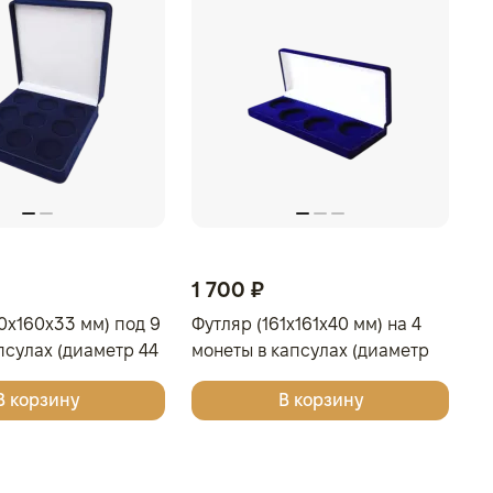
1 700 ₽
0x160x33 мм) под 9
Футляр (161x161x40 мм) на 4
псулах (диаметр 44
монеты в капсулах (диаметр
ло-бордовый
46 мм), светло-бордовый
В корзину
В корзину