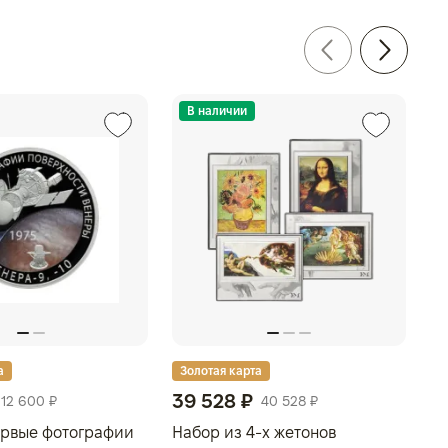
В наличии
а
Золотая карта
З
39 528 ₽
2
12 600 ₽
40 528 ₽
ервые фотографии
Набор из 4-х жетонов
Мо