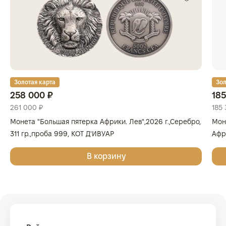
Золотая карта
Зол
258 000 ₽
185
261 000 ₽
185 
Монета "Большая пятерка Африки. Лев",2026 г.,Серебро,
Мон
311 гр.,проба 999, КОТ Д'ИВУАР
Афри
Золо
В корзину
КОТ