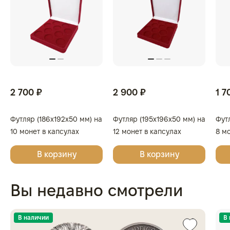
2 700 ₽
2 900 ₽
1 7
Футляр (186x192x50 мм) на
Футляр (195x196x50 мм) на
Фут
10 монет в капсулах
12 монет в капсулах
8 м
(диаметр 46 мм), светло-
(диаметр 44 мм), светло-
(диа
В корзину
В корзину
бордовый
бордовый
бор
Вы недавно смотрели
В наличии
В