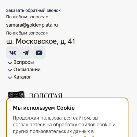
Заказать обратный звонок
По любым вопросам
samara@goldenplata.ru
По любым вопросам
ш. Московское, д. 41
Вопросы
О компании
Как купить/продать
Условия оплаты
Условия доставки
Гарантия на товар
Возврат монет
Карта сайта
Каталог
Франшиза
История
Вопрос-ответ
Отзывы
Лицензии и документы
Контакты офисов
Новости
Блог
Аксессуары для монет
Золотые монеты
Инвестиционные монеты
Памятные монеты
Серебряные монеты
Жетоны
Мы используем Cookie
ООО "Золотая Плата"
ИНН 6679143916 ОГРН 1216600044297
Продолжая пользоваться сайтом, вы
Политика в отношении обработки персональных данных
.
Согласие на обработку персональных данных
.
соглашаетесь на обработку файлов сооkiе и
Договор оферты
.
других пользовательских данных в
Мы используем cookie. Это позволяет нам анализировать