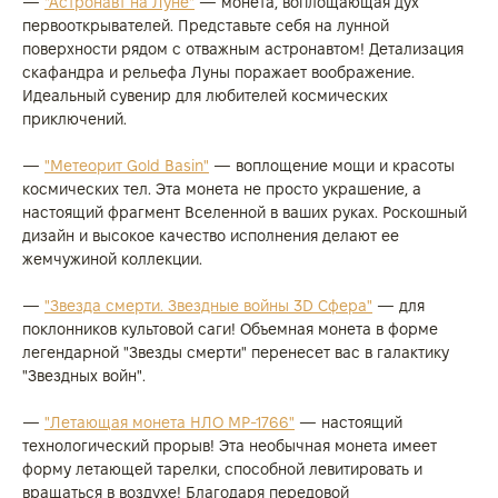
—
"Астронавт на Луне"
— монета, воплощающая дух
первооткрывателей. Представьте себя на лунной
поверхности рядом с отважным астронавтом! Детализация
скафандра и рельефа Луны поражает воображение.
Идеальный сувенир для любителей космических
приключений.
—
"Метеорит Gold Basin"
— воплощение мощи и красоты
космических тел. Эта монета не просто украшение, а
настоящий фрагмент Вселенной в ваших руках. Роскошный
дизайн и высокое качество исполнения делают ее
жемчужиной коллекции.
—
"Звезда смерти. Звездные войны 3D Сфера"
— для
поклонников культовой саги! Объемная монета в форме
легендарной "Звезды смерти" перенесет вас в галактику
"Звездных войн".
—
"Летающая монета НЛО МР-1766"
— настоящий
технологический прорыв! Эта необычная монета имеет
форму летающей тарелки, способной левитировать и
вращаться в воздухе! Благодаря передовой