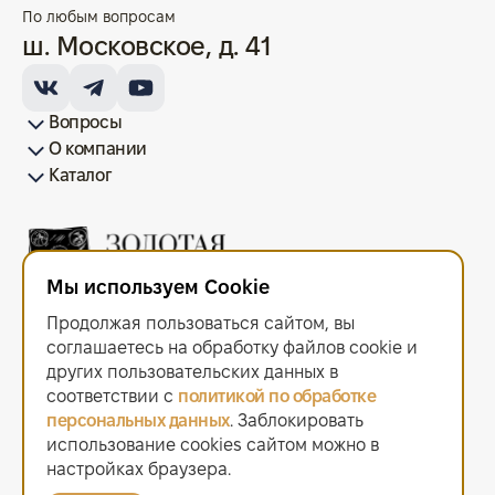
По любым вопросам
ш. Московское, д. 41
Вопросы
О компании
Как купить/продать
Условия оплаты
Условия доставки
Гарантия на товар
Возврат монет
Карта сайта
Каталог
Франшиза
История
Вопрос-ответ
Отзывы
Лицензии и документы
Контакты офисов
Новости
Блог
Аксессуары для монет
Золотые монеты
Инвестиционные монеты
Памятные монеты
Серебряные монеты
Жетоны
Мы используем Cookie
ООО "Золотая Плата"
ИНН 6679143916 ОГРН 1216600044297
Продолжая пользоваться сайтом, вы
Политика в отношении обработки персональных данных
.
Согласие на обработку персональных данных
.
соглашаетесь на обработку файлов сооkiе и
Договор оферты
.
других пользовательских данных в
Мы используем cookie. Это позволяет нам анализировать
соответствии с
политикой по обработке
взаимодействие посетителей с сайтом и делать его лучше.
персональных данных
. Заблокировать
Продолжая пользоваться сайтом, вы соглашаетесь с использованием
файлов cookie.
использование cookies сайтом можно в
2021–2026 © «Золотая Плата»
настройках браузера.