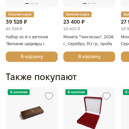
Золотая карта
Золотая карта
Зол
39 528 ₽
23 400 ₽
27 
40 528 ₽
24 400 ₽
28 
Набор из 4-х жетонов
Монета "Чингисхан", 2026
Моне
"Великие шедевры I.
г., Серебро, 31,1 гр., проба
Сере
Леонардо да Винчи,
999.9, МОНГОЛИЯ
999
В корзину
В корзину
Сандро Боттичелли,
Микеланджело, Винсент
ван Гог", 2025г., Серебро,
Также покупают
62,2 гр., проба 999,
ГЕРМАНИЯ
В наличии
В наличии
В