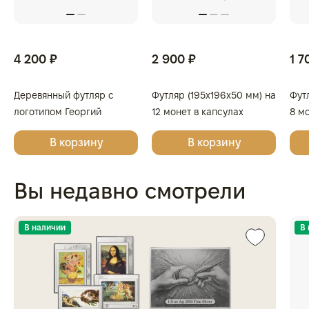
4 200 ₽
2 900 ₽
1 7
Деревянный футляр с
Футляр (195x196x50 мм) на
Фут
логотипом Георгий
12 монет в капсулах
8 м
Победоносец для 4 монет
(диаметр 44 мм), светло-
(диа
В корзину
В корзину
в капсулах
бордовый
бор
Вы недавно смотрели
В наличии
В