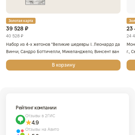
Золотая карта
Зол
39 528 ₽
23 
40 528 ₽
24 
Набор из 4-х жетонов "Великие шедевры I. Леонардо да
Мон
Винчи, Сандро Боттичелли, Микеланджело, Винсент ван
г., 
Гог", 2025г., Серебро, 62,2 гр., проба 999, ГЕРМАНИЯ
999
В корзину
Рейтинг компании
Отзывы в 2ГИС
4.9
Отзывы на Авито