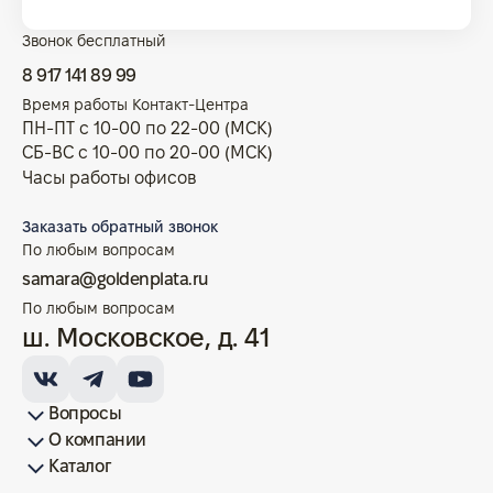
Звонок бесплатный
8 917 141 89 99
Время работы Контакт-Центра
ПН-ПТ с 10-00 по 22-00 (МСК)
СБ-ВС с 10-00 по 20-00 (МСК)
Часы работы офисов
Заказать обратный звонок
По любым вопросам
samara@goldenplata.ru
По любым вопросам
ш. Московское, д. 41
Вопросы
О компании
Как купить/продать
Условия оплаты
Условия доставки
Гарантия на товар
Возврат монет
Карта сайта
Каталог
Франшиза
История
Вопрос-ответ
Отзывы
Лицензии и документы
Контакты офисов
Новости
Блог