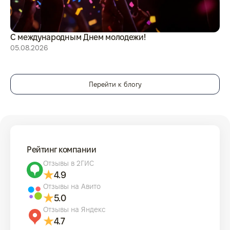
С международным Днем молодежи!
Ит
из
05.08.2026
30
Перейти к блогу
Рейтинг компании
Отзывы в 2ГИС
4.9
Отзывы на Авито
5.0
Отзывы на Яндекс
4.7